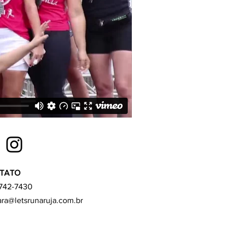
TATO
4742-7430
ara@letsrunaruja.com.br