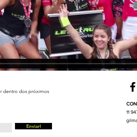
or dentro dos próximos
CON
11 9
gilm
Enviar!